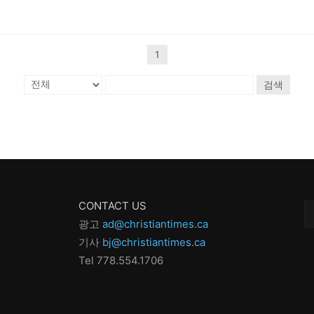
1
검색
CONTACT US
광고
ad@christiantimes.ca
기사
bj@christiantimes.ca
Tel 778.554.170
6