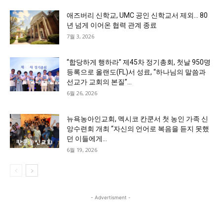
애즈버리 신학교, UMC 공인 신학교서 제외… 80
년 넘게 이어온 협력 관계 종료
7월 3, 2026
“합당하게 행하라” 제45차 정기총회, 첫날 950명
등록으로 올랜도(FL)서 성료, “하나님의 말씀과
선교가 교회의 본질”...
6월 26, 2026
뉴욕농아인교회, 멕시코 칸쿤서 첫 농인 가족 신
앙수련회 개최 “자신의 언어로 복음을 듣지 못했
던 이들에게...
6월 19, 2026
- Advertisment -