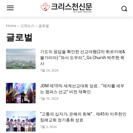
Home
교계뉴스
글로벌
글로벌
기도의 응답을 확인한 선교여행(2차 튀르키예&
불가리아) “와서 도우라.”_Go Church 박주현 목
사
7월 24, 2026
JDM 제10차 세계선교대회 성료… “제자를 세우
는 캠퍼스 선교” 비전 재확인
7월 10, 2026
“고통의 십자가, 은혜의 회복”… 제45차 미주한인
침례교회 정기총회 성료
7월 3, 2026