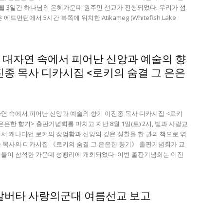
8월 3일간 하나님의 은혜가운데 원주민 선교가 진행되었다. 우리가 섬
 에드먼턴에서 5시간 북쪽에 위치한 Atikameg (Whitefish Lake
 대자연 속에서 피어난 신앙과 예술의 향
이진종 목사 디카시집 <로키의 숨결 그 은은
연 속에서 피어난 신앙과 예술의 향기 이진종 목사 디카시집 <로키
은은한 향기> 출판기념회를 마치고 지난 8월 1일(토) 2시, 빛과 사랑교
서 캐나디언 로키의 장엄함과 신앙의 깊은 성찰을 한 권의 책으로 엮
 목사의 디카시집 《로키의 숨결 그 은은한 향기》 출판기념회가 교
들이 참석한 가운데 성황리에 개최되었다. 이번 출판기념회는 이진
6 알버타 사랑의군대 여름선교 보고