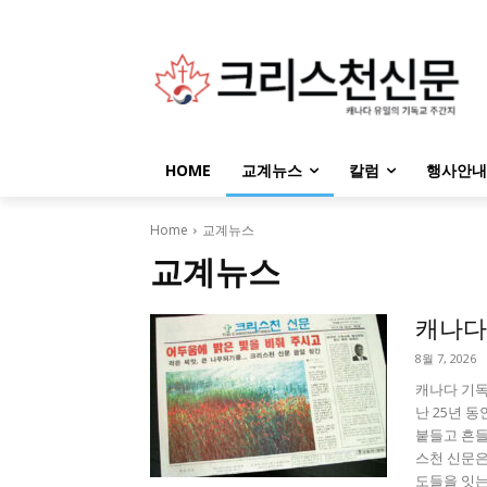
HOME
교계뉴스
칼럼
행사안내
Home
교계뉴스
교계뉴스
캐나다
8월 7, 2026
캐나다 기독
난 25년 
붙들고 흔들
스천 신문은
도들을 잇는