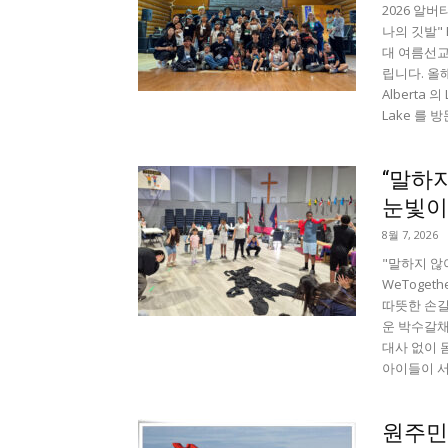
2026 알버
나의 깃발" 
대 여름선교
립니다. 올해 
Alberta 
Lake 를 
“말하
눈빛이
8월 7, 2026
"말하지 않
WeTogeth
따뜻한 손길이
운 박수갈채
대사 없이 
아이들이 서
원주민