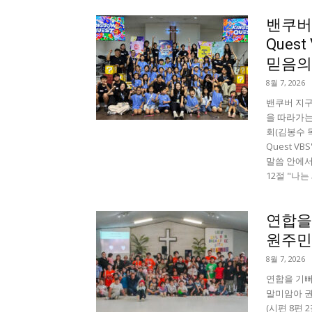
밴쿠버 
Ques
믿음의 
8월 7, 2026
밴쿠버 지구촌
을 따라가는
회(김봉수 목
Quest 
말씀 안에서
12절 "나는
연합을
원주민
8월 7, 2026
연합을 기뻐
말미암아 권
(시편 8편 2