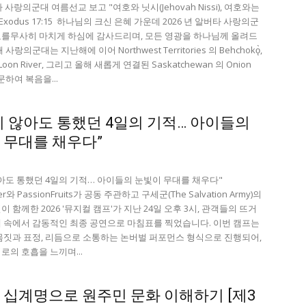
타 사랑의군대 여름선교 보고 "여호와 닛시(Jehovah Nissi), 여호와는
Exodus 17:15 하나님의 크신 은혜 가운데 2026 년 알버타 사랑의군
를무사히 마치게 하심에 감사드리며, 모든 영광을 하나님께 올려드
사랑의군대는 지난해에 이어 Northwest Territories 의 Behchokǫ̀,
의 Loon River, 그리고 올해 새롭게 연결된 Saskatchewan 의 Onion
방문하여 복음을...
지 않아도 통했던 4일의 기적… 아이들의
 무대를 채우다”
아도 통했던 4일의 기적… 아이들의 눈빛이 무대를 채우다"
er와 PassionFruits가 공동 주관하고 구세군(The Salvation Army)의
 함께한 2026 '뮤지컬 캠프'가 지난 24일 오후 3시, 관객들의 뜨거
 속에서 감동적인 최종 공연으로 마침표를 찍었습니다. 이번 캠프는
몸짓과 표정, 리듬으로 소통하는 논버벌 퍼포먼스 형식으로 진행되어,
로의 호흡을 느끼며...
 십계명으로 원주민 문화 이해하기 [제3