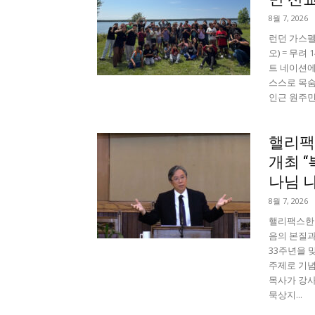
8월 7, 2026
런던 가스펠
오) = 무려
트 네이션에
스스로 목숨
인근 원주민
핼리팩
개최 
나님 나
8월 7, 2026
핼리팩스한인
음의 본질과
33주년을 맞
주제로 기념
목사가 강사
묵상지...