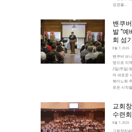
성경을...
밴쿠버
발 “
회 섬기
8월 7, 2026
밴쿠버 브니
명으로 지역
2일(주일) 
며 새로운 
북미노회 주
로운 시작을 
교회창
수련회
8월 7, 2026
교회창립40