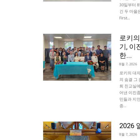
30일부터 
긴 두 마을은
First...
로키의
기, 
한...
8월 7, 2026
로키의 대자
의 숨결 그 
회 친교실에
어낸 이진종
민들과 지인
종...
202
8월 7, 2026