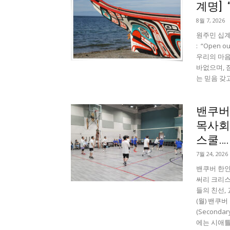
계명] “O
8월 7, 2026
원주민 십계
: “Open o
우리의 마음
바없으며, 
는 믿음 갖고
밴쿠버
목사회 
스쿨…..
7월 24, 2026
밴쿠버 한인
써리 크리스
들의 친선, 
(월) 밴쿠
(Second
에는 시애틀 