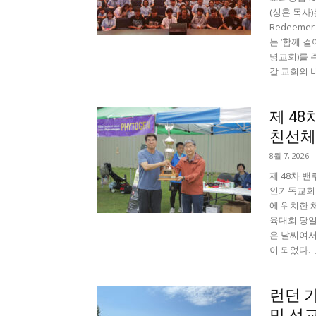
(성훈 목사)
Redeeme
는 ‘함께 걸
명교회)를 
갈 교회의 
제 4
친선체
8월 7, 2026
제 48차
인기독교회협
에 위치한 
육대회 당일
은 날씨여서
이 되었다. 
런던 
민 선