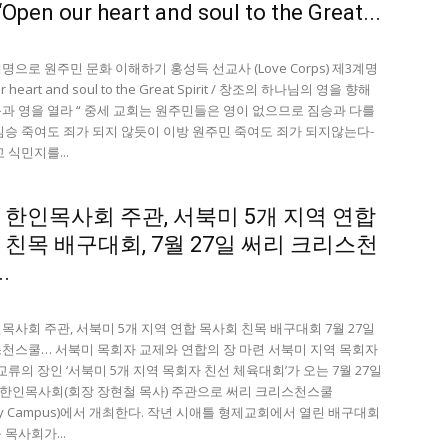
pen our heart and soul to the Great...
명으로 원주민 문화 이해하기 홍성득 선교사 (Love Corps) 제3계명
ur heart and soul to the Great Spirit / 창조의 하나님의 영을 향해
과 영을 열라 “ 중세 교회는 원주민들은 영이 없으므로 짐승과 다를
짐승 죽여도 죄가 되지 않듯이 이방 원주민 죽여도 죄가 되지않는다-
 식민지를...
 한인목사회 주관, 서북미 5개 지역 연합
친목 배구대회, 7월 27일 써리 크리스천
.
목사회 주관, 서북미 5개 지역 연합 목사회 친목 배구대회 7월 27일
천스쿨… 서북미 목회자 교제와 연합의 장 마련 서북미 지역 목회자
교류의 장인 ‘서북미 5개 지역 목회자 친선 체육대회’가 오는 7월 27일
버 한인목사회(회장 장현철 목사) 주관으로 써리 크리스천스쿨
ary Campus)에서 개최한다. 작년 시애틀 형제교회에서 열린 배구대회
목사회가...