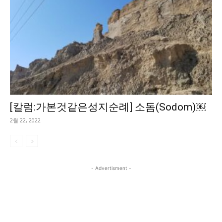
[칼럼:가본것같은성지순례] 소돔(Sodom)￼
2월 22, 2022
- Advertisment -