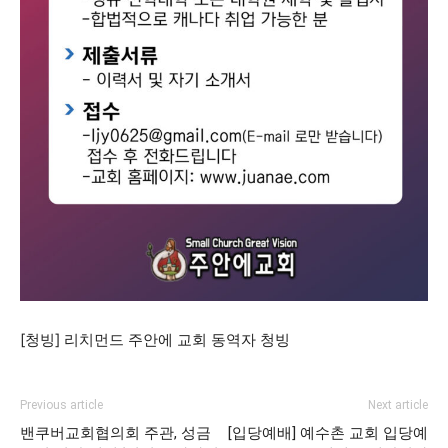
[청빙] 리치먼드 주안에 교회 동역자 청빙
Previous article
Next article
밴쿠버교회협의회 주관, 성금
[입당예배] 예수촌 교회 입당예