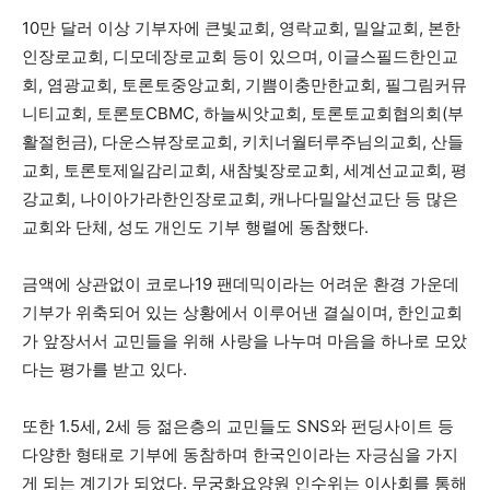
10만 달러 이상 기부자에 큰빛교회, 영락교회, 밀알교회, 본한
인장로교회, 디모데장로교회 등이 있으며, 이글스필드한인교
회, 염광교회, 토론토중앙교회, 기쁨이충만한교회, 필그림커뮤
니티교회, 토론토CBMC, 하늘씨앗교회, 토론토교회협의회(부
활절헌금), 다운스뷰장로교회, 키치너월터루주님의교회, 산들
교회, 토론토제일감리교회, 새참빛장로교회, 세계선교교회, 평
강교회, 나이아가라한인장로교회, 캐나다밀알선교단 등 많은
교회와 단체, 성도 개인도 기부 행렬에 동참했다.
금액에 상관없이 코로나19 팬데믹이라는 어려운 환경 가운데
기부가 위축되어 있는 상황에서 이루어낸 결실이며, 한인교회
가 앞장서서 교민들을 위해 사랑을 나누며 마음을 하나로 모았
다는 평가를 받고 있다.
또한 1.5세, 2세 등 젊은층의 교민들도 SNS와 펀딩사이트 등
다양한 형태로 기부에 동참하며 한국인이라는 자긍심을 가지
게 되는 계기가 되었다. 무궁화요양원 인수위는 이사회를 통해