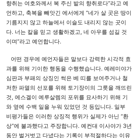
향취는 여호와께서 복 주신 밭의 향취로다”라고 예
언하고, 축복을 빼앗긴 에서에게 “네가 살 곳은 땅이
기름지지 않고 하늘에서 이슬도 내리지 않는 곳이
다. 너는 칼을 믿고 생활하겠고, 네 아우를 섬길 것
이며”라고 예언합니다.
어떤 경우에 예언자들은 말보다 강력한 시각적 효
과를 위해 기이한 행동을 수행했습니다. 예레미야가
심판과 부패의 상징인 썩은 베 띠를 보여주거나 철
저한 파멸의 선포를 위해 토기장이의 그릇을 깨뜨린
것, 에스겔이 예루살렘의 포위를 묘사하기 위해 기
와 옆에 수백 일을 누워 있었던 것 등입니다. 일부
비평가들은 이러한 상징적 행위가 실제가 아닌 “환
상”에 불과했다고 주장합니다. 예컨대 이사야가 3년
동안 벌거벗고 다녔다는 기록이 부적절하다는 이유