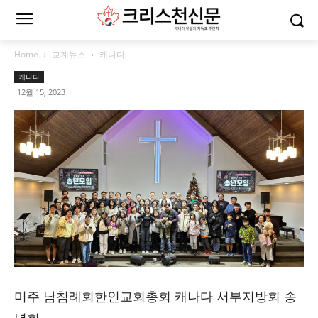
Home
교계뉴스
캐나다
캐나다
12월 15, 2023
미주 남침례회한인교회총회 캐나다 서부지방회 송