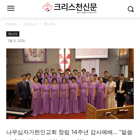
Home
교계뉴스
캐나다
캐나다
5월 8, 2026
나무십자가한인교회 창립 14주년 감사예배… “말씀