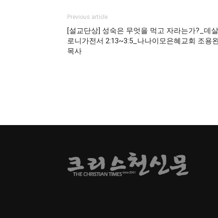
Previous article
[설교단상] 성숙은 무엇을 먹고 자라는가?_데
로니가전서 2:13~3:5_나나이모은혜교회 조용
목사