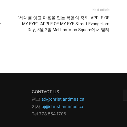
Next article
살
“세대를 잇고 마음을 잇는 복음의 축제, APPLE OF
완
MY EYE”, ‘APPLE OF MY EYE Street Evangelism
Day’, 8월 2일 Mel Lastman Square에서 열려
CONTACT US
광고
ad@christiantimes.ca
기사
bj@christiantimes.ca
Tel 778.554.170
6