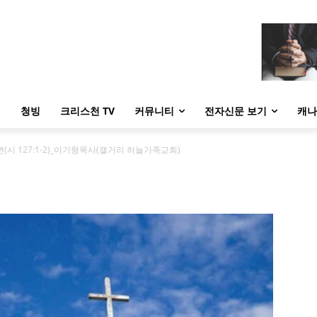
내
청빙
크리스천 TV
커뮤니티
전자신문 보기
캐나
시 127:1-2)_이기형목사(캘거리 하늘가족교회)