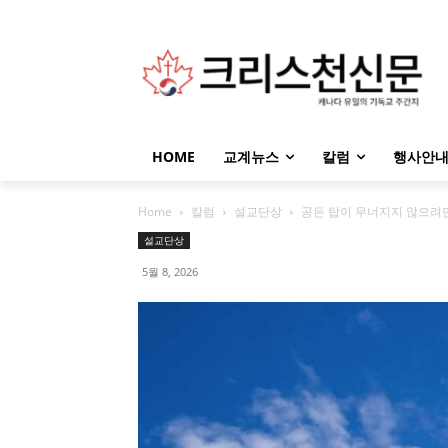
HOME
교계뉴스
칼럼
행사안
Home
칼럼
설교단상
공든 탑이 무너지지 않으려면(
설교단상
5월 8, 2026