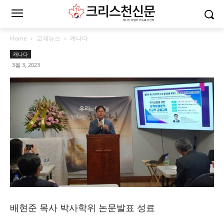
Home
교계뉴스
캐나다
캐나다
3월 3, 2023
배현준 목사 박사학위 논문발표 성료