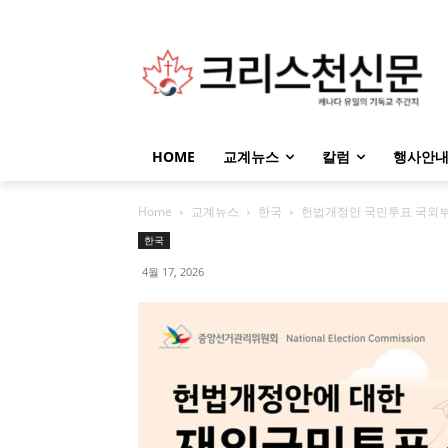
HOME
교계뉴스
칼럼
행사안
Home
교계뉴스
한국
헌법개정안 국민투표 국외부재자
한국
4월 17, 2026