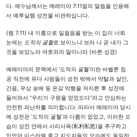
다. 예수님께서는 예레미야 7:11절의 말씀을 인용해
서 예루살렘 성전을 비판하십니다.
(렘 7:11) 내 이름으로 일컬음을 받는 이 집이 너희
눈에는
도적의 굴혈
로 보이느냐 보라 나 곧 내가 그
것을 보았노라 여호와의 말이니라 (바른 성경)
예레미야의 문맥에서 ‘도적의 굴혈’이란 바벨론 침
공 직전에 유다 사람들이 성전 밖에서 약탈과 살인,
간음, 우상 숭배 등 온갖 악행을 저지른 후 성전에
들어와서 “우리가 구원을 얻었도다”라고 안심하는
안전한 피난처를 의미합니다. 따라서 예레미야 당시
에 성전은 ‘도적의 굴혈’과 다름이 없었고, 이러한 모
습이 성전 안에서 사리사욕(私利私慾)을 추구하고
있었던 이스라엘 종교 지도자들의 모습에도 동일하