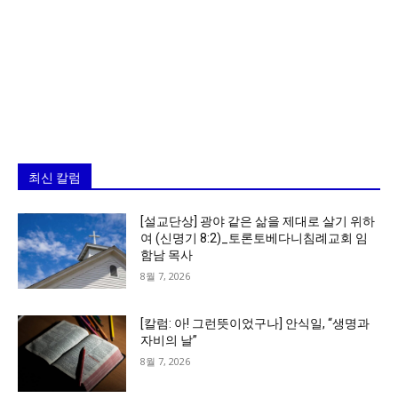
최신 칼럼
[설교단상] 광야 같은 삶을 제대로 살기 위하
여 (신명기 8:2)_토론토베다니침례교회 임
함남 목사
8월 7, 2026
[칼럼: 아! 그런뜻이었구나] 안식일, “생명과
자비의 날”
8월 7, 2026