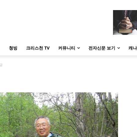
내
청빙
크리스천 TV
커뮤니티
전자신문 보기
캐나
글