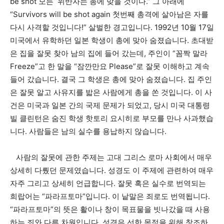
be shot 모든 위반자는 총에 맞을 것이다.” 그 아래에
“Survivors will be shot again 첫번째 총격에 살아남은 자를
다시 사격할 것입니다!” 살벌한 경고입니다. 1992년 10월 17일
미국에서 유학하던 일본 학생이 총에 맞아 숨졌습니다. 초대받
은 집을 잘못 찾아 남의 집에 들어 갔는데, 주인이 “꼼짝 말라
Freeze”고 한 말을 “잠깐만요 Please”로 잘못 이해하고 계속
들어 갔습니다. 결국 그 학생은 총에 맞아 숨졌습니다. 집 주인
은 잘못 알고 사유지를 밟은 사람에게 총을 쏜 것입니다. 이 사
건은 미국과 일본 간의 국제 문제가 되었고, 당시 미국 대통령
빌 클린턴은 숨진 학생 핫토리 요시히로 부모를 만나 사과했습
니다. 사람들은 남의 실수를 용납하지 않습니다.
사람의 잘못에 관한 주제는 고대 그리스 로마 사회에서 매우
상세히 다뤘던 문제였습니다. 성경도 이 주제에 관련하여 매우
자주 그리고 상세히 언급합니다. 잘못 혹은 실수로 번역되는
희랍어는 “파라프토마”입니다. 이 낱말은 죄로도 번역됩니다.
“파라프토마”의 뜻은 활이나 창이 목표물을 빗나갔을 때 사용
하는 죄와 다른 차원입니다. 성경은 선한 목적을 위해 창조하