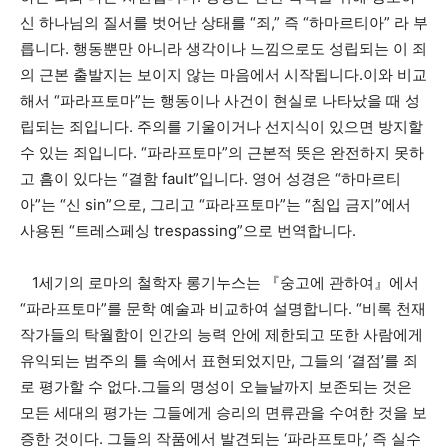
신 하나님의 질서를 벗어난 상태를 “죄,” 즉 “하마르티아” 라 부
릅니다. 행동뿐만 아니라 생각이나 느낌으로도 성립되는 이 죄
의 근본 출발지는 보이지 않는 마음에서 시작됩니다.이와 비교
해서 “파라프토마”는 행동이나 사건이 현실로 나타났을 때 성
립되는 죄입니다. 주의를 기울이거나 선지식이 있으면 방지할
수 있는 죄입니다. “파라프토마”의 근본적 뜻은 완전하지 못하
고 흠이 있다는 “결함 fault”입니다. 영어 성경은 “하마르티
아”는 “신 sin”으로, 그리고 “파라프토마”는 “침입 금지”에서
사용된 “트레스페싱 trespassing”으로 번역합니다.
1세기의 로마의 철학자 롱기누스는 『숭고에 관하여』에서
“파라프토마”를 문학 예술과 비교하여 설명합니다. “비록 천재
작가들의 탁월함이 인간의 능력 안에 제한되고 또한 사람에게
유익되는 범주의 틀 속에서 표현되었지만, 그들의 ‘결점’를 죄
로 평가할 수 없다.그들의 명성이 오늘날까지 보존되는 것은
모든 세대의 평가는 그들에게 승리의 면류관을 수여한 것을 보
증한 것이다. 그들의 작품에서 발견되는 ‘파라프토마,’ 즉 실수