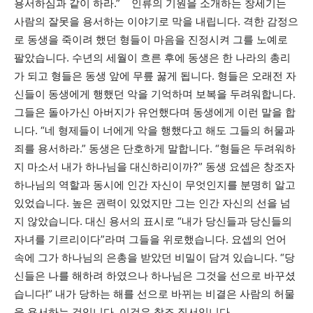
용서하심과 같이 하라.” 인류의 기원을 소개하는 창세기는
사람의 잘못을 용서하는 이야기로 막을 내립니다. 격한 감정으
로 동생을 죽이려 했던 형들이 마음을 진정시켜 그를 노예로
팔았습니다. 수년의 세월이 흐른 후에 동생은 한 나라의 총리
가 되고 형들은 동생 앞에 무릎 꿇게 됩니다. 형들은 오래전 자
신들이 동생에게 행했던 악을 기억하며 보복을 두려워합니다.
그들은 돌아가신 아버지가 유언했다며 동생에게 이런 말을 합
니다. “네 형제들이 너에게 악을 행했다고 해도 그들의 허물과
죄를 용서하라.” 동생은 단호하게 말합니다. “형들은 두려워하
지 마소서 내가 하나님을 대신하리이까?” 동생 요셉은 창조자
하나님의 역할과 동시에 인간 자신이 무엇인지를 분명히 알고
있었습니다. 높은 권력이 있었지만 그는 인간 자신의 선을 넘
지 않았습니다. 대신 용서의 표시로 “내가 당신들과 당신들의
자녀를 기르리이다”라며 그들을 위로했습니다. 요셉의 언어
속에 그가 하나님의 은총을 받았던 비밀이 담겨 있습니다. “당
신들은 나를 해하려 하였으나 하나님은 그것을 선으로 바꾸셨
습니다!” 내가 당하는 해를 선으로 바뀌는 비결은 사람의 허물
을 용서하는 것입니다. 이것은 창조 질서입니다.