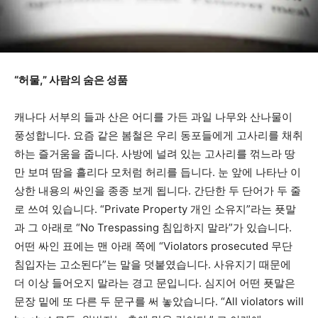
“
허물
,”
사람의
숨은
성품
캐나다 서부의 들과 산은 어디를 가든 과일 나무와 산나물이
풍성합니다. 요즘 같은 봄철은 우리 동포들에게 고사리를 채취
하는 즐거움을 줍니다. 사방에 널려 있는 고사리를 꺾느라 땅
만 보며 땀을 흘리다 모처럼 허리를 듭니다. 눈 앞에 나타난 이
상한 내용의 싸인을 종종 보게 됩니다. 간단한 두 단어가 두 줄
로 쓰여 있습니다. “Private Property 개인 소유지”라는 푯말
과 그 아래로 “No Trespassing 침입하지 말라”가 있습니다.
어떤 싸인 표에는 맨 아래 쪽에 “Violators prosecuted 무단
침입자는 고소된다”는 말을 덧붙였습니다. 사유지기 때문에
더 이상 들어오지 말라는 경고 문입니다. 심지어 어떤 푯말은
문장 밑에 또 다른 두 문구를 써 놓았습니다. “All violators will