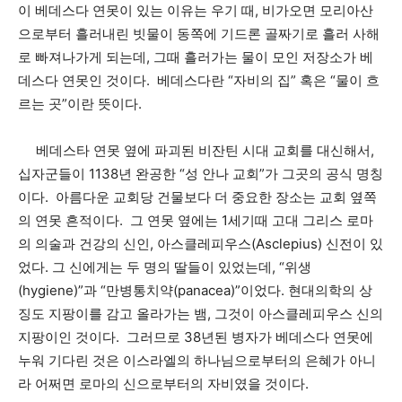
이 베데스다 연못이 있는 이유는 우기 때, 비가오면 모리아산
으로부터 흘러내린 빗물이 동쪽에 기드론 골짜기로 흘러 사해
로 빠져나가게 되는데, 그때 흘러가는 물이 모인 저장소가 베
데스다 연못인 것이다. 베데스다란 “자비의 집” 혹은 “물이 흐
르는 곳”이란 뜻이다.
베데스타 연못 옆에 파괴된 비잔틴 시대 교회를 대신해서,
십자군들이 1138년 완공한 “성 안나 교회”가 그곳의 공식 명칭
이다. 아름다운 교회당 건물보다 더 중요한 장소는 교회 옆쪽
의 연못 흔적이다. 그 연못 옆에는 1세기때 고대 그리스 로마
의 의술과 건강의 신인, 아스클레피우스(Asclepius) 신전이 있
었다. 그 신에게는 두 명의 딸들이 있었는데, “위생
(hygiene)”과 “만병통치약(panacea)”이었다. 현대의학의 상
징도 지팡이를 감고 올라가는 뱀, 그것이 아스클레피우스 신의
지팡이인 것이다. 그러므로 38년된 병자가 베데스다 연못에
누워 기다린 것은 이스라엘의 하나님으로부터의 은혜가 아니
라 어쩌면 로마의 신으로부터의 자비였을 것이다.