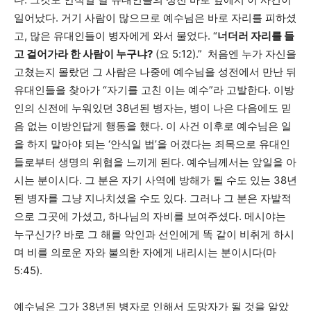
일어났다. 거기 사람이 많으므로 예수님은 바로 자리를 피하셨
고, 많은 유대인들이 병자에게 와서 물었다. “
너더러 자리를 들
고 걸어가라 한 사람이 누구냐?
(요 5:12).” 처음엔 누가 자신을
고쳤는지 몰랐던 그 사람은 나중에 예수님을 성전에서 만난 뒤
유대인들을 찾아가 “자기를 고친 이는 예수”라 고발한다. 이방
인의 신전에 누워있던 38년된 병자는, 병이 나은 다음에도 믿
음 없는 이방인답게 행동을 했다. 이 사건 이후로 예수님은 일
을 하지 말아야 되는 ‘안식일 법’을 어겼다는 죄목으로 유대인
들로부터 생명의 위협을 느끼게 된다. 예수님께서는 앞일을 아
시는 분이시다. 그 분은 자기 사역에 방해가 될 수도 있는 38년
된 병자를 그냥 지나치셨을 수도 있다. 그러나 그 분은 자발적
으로 그곳에 가셨고, 하나님의 자비를 보여주셨다. 메시야는
누구신가? 바로 그 해를 악인과 선인에게 똑 같이 비취게 하시
며 비를 의로운 자와 불의한 자에게 내리시는 분이시다(마
5:45).
예수님은 그가 38년된 병자로 인해서 도망자가 될 것을 알았