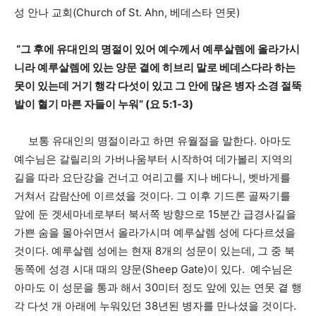
성 안나 교회(Church of St. Ahn, 베데스타 연못)
“그 후에 유대인의 명절이 있어 예수께서 예루살렘에 올라가시
니라 예루살렘에 있는 양문 곁에 히브리 말로 베데스다라 하는
못이 있는데 거기 행각 다섯이 있고 그 안에 많은 병자 소경 절뚝
발이 혈기 마른 자들이 누워” (요 5:1-3)
보통 유대인의 명절이라고 하면 유월절을 말한다. 아마도
예수님은 갈릴리의 가버나움부터 시작하여 데가볼리 지역의
길을 따라 요단강을 건너고 여리고를 지나 베다니, 벳바게를
거쳐서 감람산에 이르셨을 것이다. 그 이후 기드론 골짜기를
앞에 둔 겟세마네로부터 북서쪽 방향으로 15분간 급경사길을
가쁜 숨을 몰아쉬면서 올라가시며 예루살렘 성에 다다르셨을
것이다. 예루살렘 성에는 현재 8개의 성문이 있는데, 그 중 북
동쪽에 성경 시대 때의 양문(Sheep Gate)이 있다. 예수님은
아마도 이 성문을 통과 해서 30미터 정도 앞에 있는 연못 곁 행
각 다섯 개 아래에 누워있던 38년된 병자를 만나셨을 것이다.