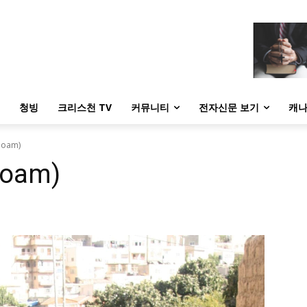
청빙
크리스천 TV
커뮤니티
전자신문 보기
캐나
loam)
loam)