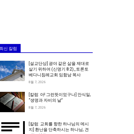
최신 칼럼
[설교단상] 광야 같은 삶을 제대로
살기 위하여 (신명기 8:2)_토론토
베다니침례교회 임함남 목사
8월 7, 2026
[칼럼: 아! 그런뜻이었구나] 안식일,
“생명과 자비의 날”
8월 7, 2026
[칼럼: 교회를 향한 하나님의 메시
지] 환난을 단축하시는 하나님, 견