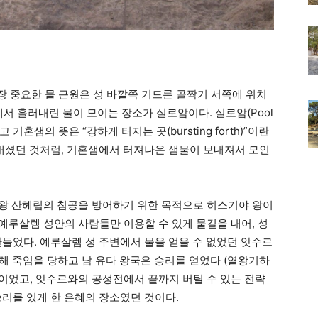
 중요한 물 근원은 성 바깥쪽 기드론 골짝기 서쪽에 위치
혼샘에서 흘러내린 물이 모이는 장소가 실로암이다. 실로암(Pool
 기혼샘의 뜻은 “강하게 터지는 곳(bursting forth)”이란
보내셨던 것처럼, 기혼샘에서 터져나온 샘물이 보내져서 모인
 왕 산헤립의 침공을 방어하기 위한 목적으로 히스기야 왕이
 예루살렘 성안의 사람들만 이용할 수 있게 물길을 내어, 성
만들었다. 예루살렘 성 주변에서 물을 얻을 수 없었던 앗수르
의해 죽임을 당하고 남 유다 왕국은 승리를 얻었다 (열왕기하
 왕이었고, 앗수르와의 공성전에서 끝까지 버틸 수 있는 전략
승리를 있게 한 은혜의 장소였던 것이다.