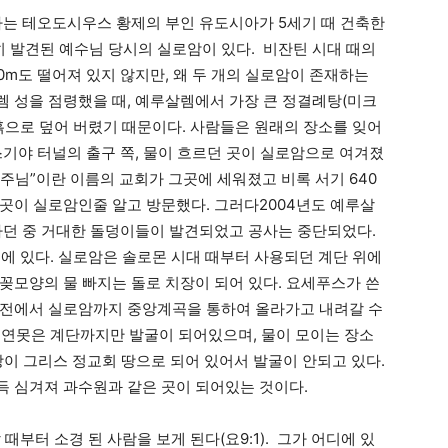
나는 테오도시우스 황제의 부인 유도시아가 5세기 때 건축한
히 발견된 예수님 당시의 실로암이 있다. 비잔틴 시대 때의
m도 떨어져 있지 않지만, 왜 두 개의 실로암이 존재하는
렘 성을 점령했을 때, 예루살렘에서 가장 큰 정결례탕(미크
고 흙으로 덮어 버렸기 때문이다. 사람들은 원래의 장소를 잊어
스기야 터널의 출구 쪽, 물이 흐르던 곳이 실로암으로 여겨졌
리 주님”이란 이름의 교회가 그곳에 세워졌고 비록 서기 640
그곳이 실로암인줄 알고 방문했다. 그러다2004년도 예루살
파던 중 거대한 돌덩이들이 발견되었고 공사는 중단되었다.
중에 있다. 실로암은 솔로몬 시대 때부터 사용되던 계단 위에
꽂모양의 물 빠지는 돌로 치장이 되어 있다. 요세푸스가 쓴
성전에서 실로암까지 중앙계곡을 통하여 올라가고 내려갈 수
 연못은 계단까지만 발굴이 되어있으며, 물이 모이는 장소
땅이 그리스 정교회 땅으로 되어 있어서 발굴이 안되고 있다.
득 심겨져 과수원과 같은 곳이 되어있는 것이다.
때부터 소경 된 사람을 보게 된다(요9:1). 그가 어디에 있