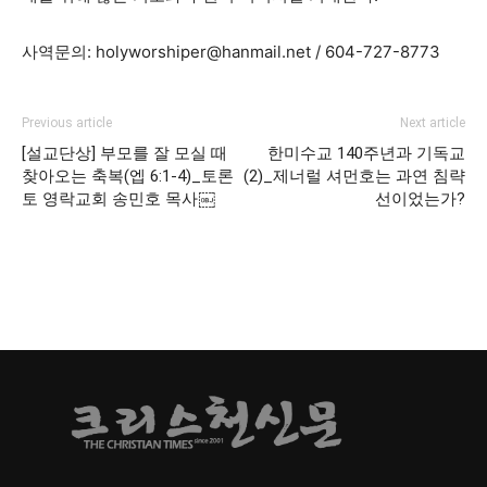
사역문의: holyworshiper@hanmail.net / 604-727-8773
Previous article
Next article
[설교단상] 부모를 잘 모실 때
한미수교 140주년과 기독교
찾아오는 축복(엡 6:1-4)_토론
(2)_제너럴 셔먼호는 과연 침략
토 영락교회 송민호 목사￼
선이었는가?