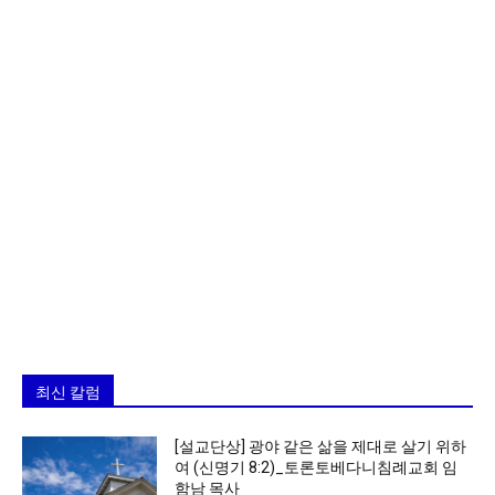
최신 칼럼
[설교단상] 광야 같은 삶을 제대로 살기 위하
여 (신명기 8:2)_토론토베다니침례교회 임
함남 목사