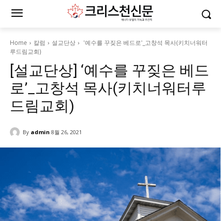
Home
칼럼
설교단상
'예수를 꾸짖은 베드로'_고창석 목사(키치너워터
루드림교회)
[설교단상] ‘예수를 꾸짖은 베드
로’_고창석 목사(키치너워터루
드림교회)
By
admin
8월 26, 2021