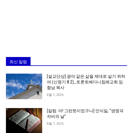
최신 칼럼
[설교단상] 광야 같은 삶을 제대로 살기 위하
여 (신명기 8:2)_토론토베다니침례교회 임
함남 목사
8월 7, 2026
[칼럼: 아! 그런뜻이었구나] 안식일, “생명과
자비의 날”
8월 7, 2026