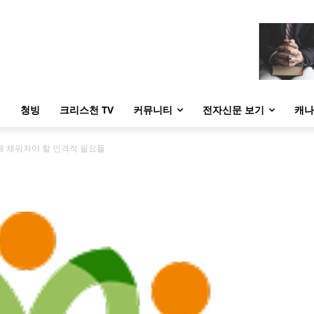
내
청빙
크리스천 TV
커뮤니티
전자신문 보기
캐나
해 채워져야 할 인격적 필요들